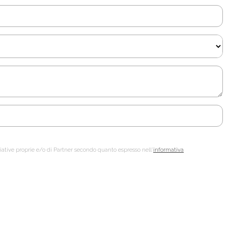
ziative proprie e/o di Partner secondo quanto espresso nell'
informativa